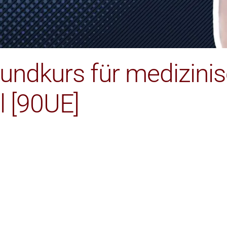
undkurs für medizini
l [90UE]