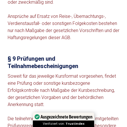
oder zweckmäßig sind.
Ansprüche auf Ersatz von Reise-, Übernachtungs-,
Verdienstausfall- oder sonstigen Folgekosten bestehen
nur nach Maßgabe der gesetzlichen Vorschriften und der
Haftungsregelungen dieser AGB.
§ 9 Prüfungen und
Teilnahmebescheinigungen
Soweit für das jeweilige Kursformat vorgesehen, findet
eine Prüfung oder sonstige kursbezogene
Erfolgskontrolle nach Maßgabe der Kursbeschreibung,
der gesetzlichen Vorgaben und der behördlichen
Anerkennung statt.
Ausgezeichnete Bewertungen
Die teilnehmende Person ist verpflichtet, die mitgeteilten
Verifiziert von:
Trustindex
Prüfungsregeln einzuhalten. Dazu können insbesondere