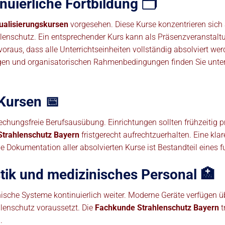
uierliche Fortbildung 🗂️
ualisierungskursen
vorgesehen. Diese Kurse konzentrieren sich
lenschutz. Ein entsprechender Kurs kann als Präsenzveranstal
voraus, dass alle Unterrichtseinheiten vollständig absolviert w
ungen und organisatorischen Rahmenbedingungen finden Sie unte
Kursen 📅
echungsfreie Berufsausübung. Einrichtungen sollten frühzeitig 
trahlenschutz Bayern
fristgerecht aufrechtzuerhalten. Eine kl
tige Dokumentation aller absolvierten Kurse ist Bestandteil eine
ik und medizinisches Personal 🏥
ische Systeme kontinuierlich weiter. Moderne Geräte verfügen 
lenschutz voraussetzt. Die
Fachkunde Strahlenschutz Bayern
t
.