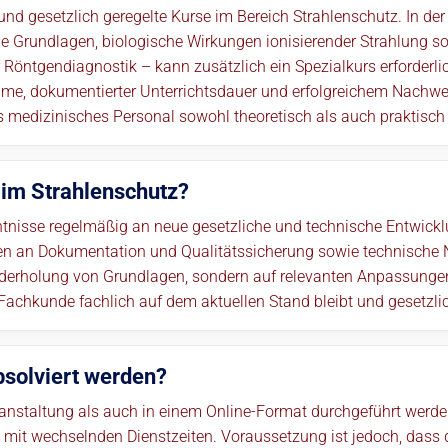
e und gesetzlich geregelte Kurse im Bereich Strahlenschutz. In d
e Grundlagen, biologische Wirkungen ionisierender Strahlung 
r Röntgendiagnostik – kann zusätzlich ein Spezialkurs erforder
hme, dokumentierter Unterrichtsdauer und erfolgreichem Nachweis
ss medizinisches Personal sowohl theoretisch als auch praktisch a
 im Strahlenschutz?
tnisse regelmäßig an neue gesetzliche und technische Entwick
gen an Dokumentation und Qualitätssicherung sowie technische
ederholung von Grundlagen, sondern auf relevanten Anpassunge
 Fachkunde fachlich auf dem aktuellen Stand bleibt und gesetzli
bsolviert werden?
staltung als auch in einem Online-Format durchgeführt werden.
mit wechselnden Dienstzeiten. Voraussetzung ist jedoch, dass da