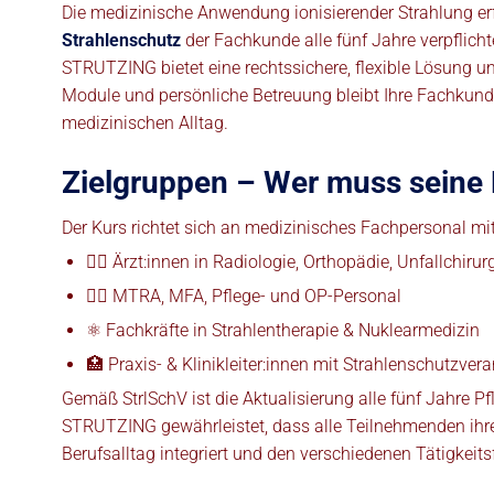
Die medizinische Anwendung ionisierender Strahlung erf
Strahlenschutz
der Fachkunde alle fünf Jahre verpflich
STRUTZING bietet eine rechtssichere, flexible Lösung un
Module und persönliche Betreuung bleibt Ihre Fachkunde n
medizinischen Alltag.
Zielgruppen – Wer muss seine 
Der Kurs richtet sich an medizinisches Fachpersonal m
👩‍⚕️ Ärzt:innen in Radiologie, Orthopädie, Unfallchir
🧑‍⚕️ MTRA, MFA, Pflege- und OP-Personal
⚛️ Fachkräfte in Strahlentherapie & Nuklearmedizin
🏥 Praxis- & Klinikleiter:innen mit Strahlenschutzve
Gemäß StrlSchV ist die Aktualisierung alle fünf Jahre P
STRUTZING gewährleistet, dass alle Teilnehmenden ihre 
Berufsalltag integriert und den verschiedenen Tätigkeits