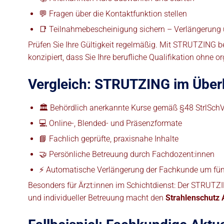
💬 Fragen über die Kontaktfunktion stellen
📑 Teilnahmebescheinigung sichern – Verlängerung 
Prüfen Sie Ihre Gültigkeit regelmäßig. Mit STRUTZING beh
konzipiert, dass Sie Ihre berufliche Qualifikation ohne
Vergleich: STRUTZING im Überb
🏛️ Behördlich anerkannte Kurse gemäß §48 StrlSch
💻 Online-, Blended- und Präsenzformate
📘 Fachlich geprüfte, praxisnahe Inhalte
🤝 Persönliche Betreuung durch Fachdozent:innen
⚡ Automatische Verlängerung der Fachkunde um fün
Besonders für Ärzt:innen im Schichtdienst: Der STRUTZ
und individueller Betreuung macht den
Strahlenschutz 