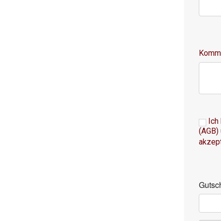
Komme
Ich
(AGB)
akzept
Gutsc