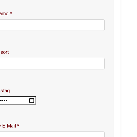
name
*
sort
tstag
e E-Mail
*