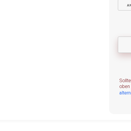
A
Sollt
oben 
alter