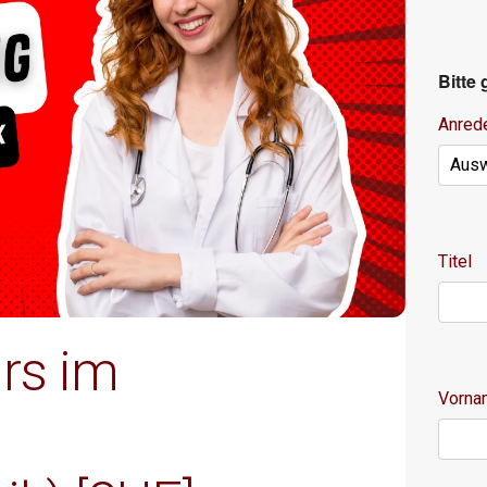
Bitte
Anred
Titel
rs im
Vorn