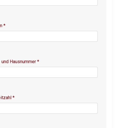
on
*
e und Hausnummer
*
itzahl
*