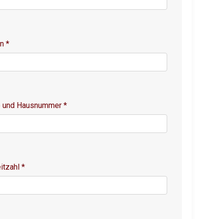
on
*
e und Hausnummer
*
itzahl
*