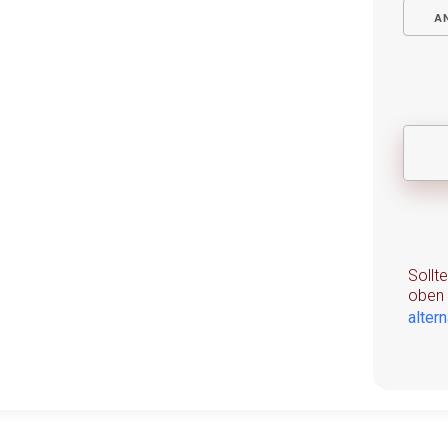
A
Sollt
oben 
alter