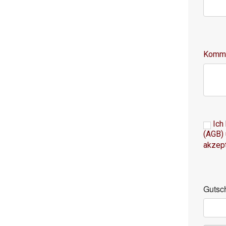
Komme
Ich
(AGB)
akzept
Gutsc