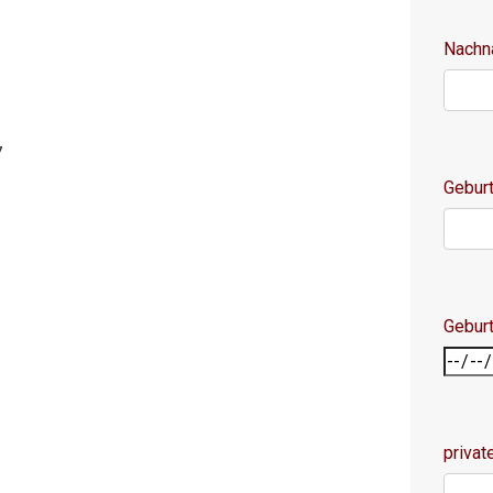
Nach
7
Geburt
Gebur
privat