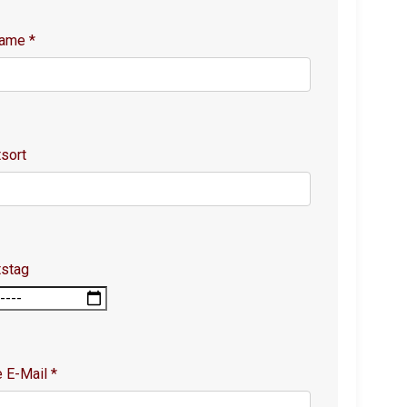
name
*
sort
tstag
e E-Mail
*