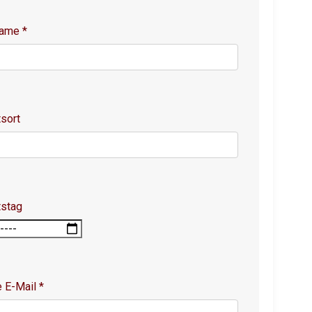
name
*
sort
tstag
e E-Mail
*