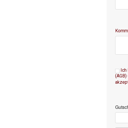
Komme
Ich
(AGB)
akzept
Gutsc