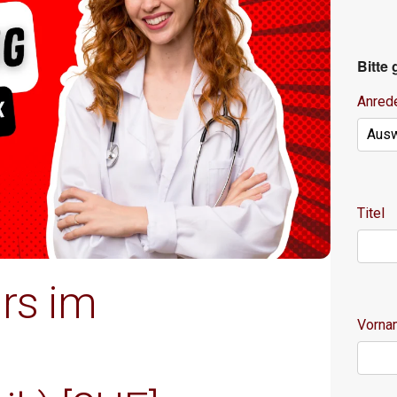
Bitte
Anred
Titel
rs im
Vorn