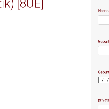
ik) [8UE]
Nach
Geburt
Gebur
privat