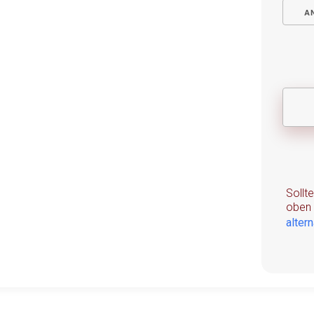
A
Sollt
oben 
alter