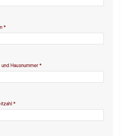
on
*
e und Hausnummer
*
itzahl
*