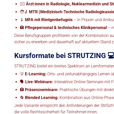
👩‍⚕️
Ärzt:innen in Radiologie, Nuklearmedizin und S
🧑‍🔬
MTR (Medizinisch-Technische Radiologieassis
💉
MFA mit Röntgenbefugnis
– in Praxen und Ambul
🏥
Pflegepersonal & technisches Klinikpersonal
– m
Diese Berufsgruppen profitieren von der Kombination au
sicher zu erwerben und dauerhaft auf aktuellem Stand z
Kursformate bei STRUTZING 
STRUTZING bietet ein breites Spektrum an Lernformaten, 
💡
E-Learning:
Orts- und zeitunabhängiges Lernen ü
🗣️
Live-Webinare:
Interaktive Online-Seminare mit 
🏥
Präsenzseminare:
Praktische Übungen mit direkte
🔄
Blended Learning:
Kombination aus Online-Phas
Jede Variante entspricht den Anforderungen der StrlSchV
die volle Rechtssicherheit für Teilnehmer:innen.