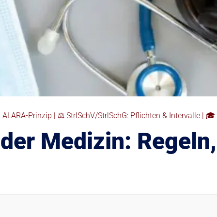
& ALARA-Prinzip | ⚖️ StrlSchV/StrlSchG: Pflichten & Intervalle | 
 der Medizin: Regeln