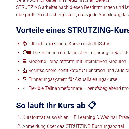
Verantwortlichkeiten im medizinischen Bereich.
STRUTZING arbeitet nach diesen Bestimmungen und is
überprüft. So ist sichergestellt, dass jede Ausbildung fac
Vorteile eines STRUTZING-Kur
📚 Offiziell anerkannte Kurse nach StrlSchV
🧑‍🏫 Dozent:innen mit klinischer Erfahrung in Radiol
💻 Moderne Lernplattform mit interaktiven Modulen
📩 Rechtssichere Zertifikate für Behörden und Aufsic
📆 Erinnerungssystem für Aktualisierungskurse
📈 Flexible Teilnahmeformate – berufsbegleitend mö
So läuft Ihr Kurs ab 📋
Kursformat auswählen – E-Learning & Webinar, Präs
Anmeldung über das STRUTZING-Buchungsportal