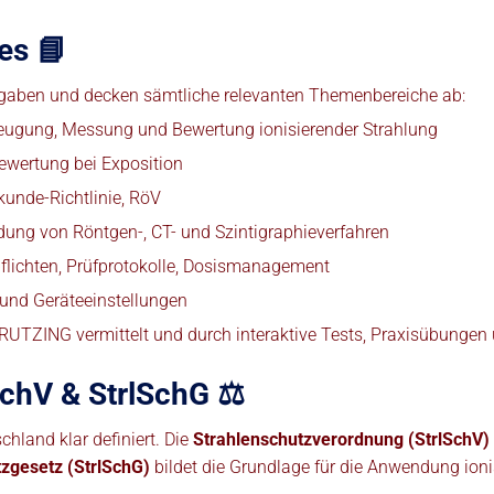
es 📘
Vorgaben und decken sämtliche relevanten Themenbereiche ab:
eugung, Messung und Bewertung ionisierender Strahlung
ewertung bei Exposition
kunde-Richtlinie, RöV
ng von Röntgen-, CT- und Szintigraphieverfahren
lichten, Prüfprotokolle, Dosismanagement
 und Geräteeinstellungen
STRUTZING vermittelt und durch interaktive Tests, Praxisübungen
chV & StrlSchG ⚖️
hland klar definiert. Die
Strahlenschutzverordnung (StrlSchV)
zgesetz (StrlSchG)
bildet die Grundlage für die Anwendung ionis