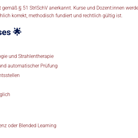
t gemäß § 51 StrlSchV anerkannt. Kurse und Dozent:innen we
hlich korrekt, methodisch fundiert und rechtlich gültig ist.
ses 🌟
ogie und Strahlentherapie
 und automatischer Prüfung
htsstellen
glich
enz oder Blended Learning