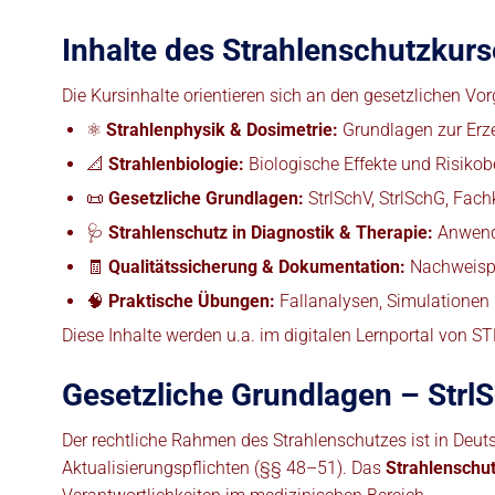
Inhalte des Strahlenschutzkurs
Die Kursinhalte orientieren sich an den gesetzlichen 
⚛️
Strahlenphysik & Dosimetrie:
Grundlagen zur Erz
📐
Strahlenbiologie:
Biologische Effekte und Risikob
📜
Gesetzliche Grundlagen:
StrlSchV, StrlSchG, Fach
🩺
Strahlenschutz in Diagnostik & Therapie:
Anwendu
🧾
Qualitätssicherung & Dokumentation:
Nachweispf
🧠
Praktische Übungen:
Fallanalysen, Simulationen
Diese Inhalte werden u.a. im digitalen Lernportal von 
Gesetzliche Grundlagen – StrlS
Der rechtliche Rahmen des Strahlenschutzes ist in Deutsc
Aktualisierungspflichten (§§ 48–51). Das
Strahlenschut