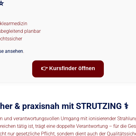
⭐
uklearmedizin
sbegleitend planbar
echtssicher
se ansehen
.
👉 Kursfinder öffnen
cher & praxisnah mit STRUTZING ⚕️
en und verantwortungsvollen Umgang mit ionisierender Strahlung
ichen tätig ist, trägt eine doppelte Verantwortung – für die Ges
ht nur gesetzliche Pflicht, sondern dient auch der Qualitätssic