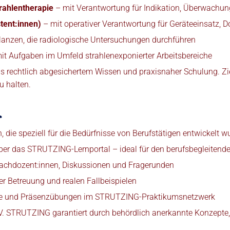
trahlentherapie
– mit Verantwortung für Indikation, Überwachun
tent:innen)
– mit operativer Verantwortung für Geräteeinsatz, D
anzen, die radiologische Untersuchungen durchführen
it Aufgaben im Umfeld strahlenexponierter Arbeitsbereiche
s rechtlich abgesichertem Wissen und praxisnaher Schulung. Zie
u halten.

die speziell für die Bedürfnisse von Berufstätigen entwickelt w
ber das STRUTZING-Lernportal – ideal für den berufsbegleiten
Fachdozent:innen, Diskussionen und Fragerunden
r Betreuung und realen Fallbeispielen
e und Präsenzübungen im STRUTZING-Praktikumsnetzwerk
. STRUTZING garantiert durch behördlich anerkannte Konzepte, qu