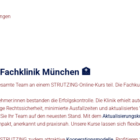
ungen
e Fachklinik München 🏥
samte Team an einem STRUTZING-Online-Kurs teil. Die Fachkun
mer:innen bestanden die Erfolgskontrolle. Die Klinik erhielt au
e Rechtssicherheit, minimierte Ausfallzeiten und aktualisierte
 Sie Ihr Team auf den neuesten Stand. Mit dem
Aktualisierungsk
t, anerkannt und praxisnah. Unsere Kurse lassen sich flexibel i
et STRUTZING zudem attraktive
Kooperationsmodelle
. Profitiere