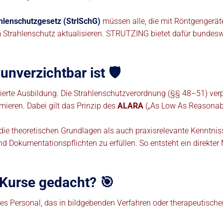
hlenschutzgesetz (StrlSchG)
müssen alle, die mit Röntgengerät
 Strahlenschutz aktualisieren. STRUTZING bietet dafür bundeswe
nverzichtbar ist 🛡️
undierte Ausbildung. Die Strahlenschutzverordnung (§§ 48–51) ver
ieren. Dabei gilt das Prinzip des
ALARA
(„As Low As Reasonabl
e theoretischen Grundlagen als auch praxisrelevante Kenntnisse
d Dokumentationspflichten zu erfüllen. So entsteht ein direkter M
 Kurse gedacht? 🎯
hes Personal, das in bildgebenden Verfahren oder therapeutisch