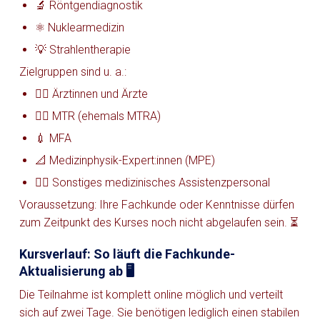
🔬 Röntgendiagnostik
⚛️ Nuklearmedizin
💡 Strahlentherapie
Zielgruppen sind u. a.:
👩‍⚕️ Ärztinnen und Ärzte
🧑‍⚕️ MTR (ehemals MTRA)
💉 MFA
📐 Medizinphysik-Expert:innen (MPE)
👨‍⚕️ Sonstiges medizinisches Assistenzpersonal
Voraussetzung: Ihre Fachkunde oder Kenntnisse dürfen
zum Zeitpunkt des Kurses noch nicht abgelaufen sein. ⏳
Kursverlauf: So läuft die Fachkunde-
Aktualisierung ab 🖥️
Die Teilnahme ist komplett online möglich und verteilt
sich auf zwei Tage. Sie benötigen lediglich einen stabilen