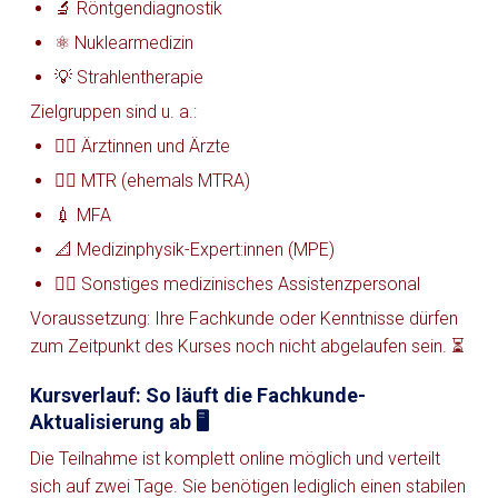
🔬 Röntgendiagnostik
⚛️ Nuklearmedizin
💡 Strahlentherapie
Zielgruppen sind u. a.:
👩‍⚕️ Ärztinnen und Ärzte
🧑‍⚕️ MTR (ehemals MTRA)
💉 MFA
📐 Medizinphysik-Expert:innen (MPE)
👨‍⚕️ Sonstiges medizinisches Assistenzpersonal
Voraussetzung: Ihre Fachkunde oder Kenntnisse dürfen
zum Zeitpunkt des Kurses noch nicht abgelaufen sein. ⏳
Kursverlauf: So läuft die Fachkunde-
Aktualisierung ab 🖥️
Die Teilnahme ist komplett online möglich und verteilt
sich auf zwei Tage. Sie benötigen lediglich einen stabilen