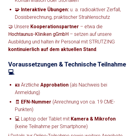
Kontamination oder Störfällen
🧩
Interaktive Übungen:
u. a. radioaktiver Zerfall,
Dosisberechnung, praktischer Strahlenschutz
🤝 Unsere
Kooperationspartner
– etwa die
Hochtaunus-Kliniken gGmbH
– setzen auf unsere
Ausbildung und halten ihr Personal mit STRUTZING
kontinuierlich auf dem aktuellen Stand
.
Voraussetzungen & Technische Teilnahme
💻
🪪 Ärztliche
Approbation
(als Nachweis bei
Anmeldung)
🧾
EFN-Nummer
(Anrechnung von ca. 19 CME-
Punkten)
💻 Laptop oder Tablet mit
Kamera & Mikrofon
(keine Teilnahme per Smartphone)
ℹ️ Details zur Online-Teilnahme sowie weitere Angebote