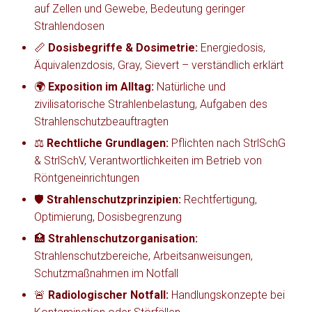
auf Zellen und Gewebe, Bedeutung geringer
Strahlendosen
📏
Dosisbegriffe & Dosimetrie:
Energiedosis,
Äquivalenzdosis, Gray, Sievert – verständlich erklärt
🌍
Exposition im Alltag:
Natürliche und
zivilisatorische Strahlenbelastung, Aufgaben des
Strahlenschutzbeauftragten
⚖️
Rechtliche Grundlagen:
Pflichten nach StrlSchG
& StrlSchV, Verantwortlichkeiten im Betrieb von
Röntgeneinrichtungen
🛡️
Strahlenschutzprinzipien:
Rechtfertigung,
Optimierung, Dosisbegrenzung
🏥
Strahlenschutzorganisation:
Strahlenschutzbereiche, Arbeitsanweisungen,
Schutzmaßnahmen im Notfall
🚨
Radiologischer Notfall:
Handlungskonzepte bei