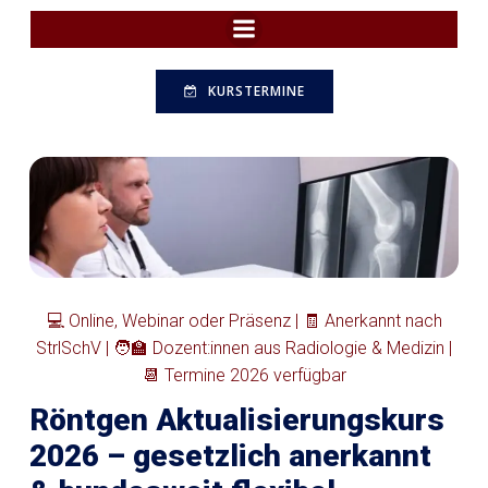
Zum
Inhalt
springen
KURSTERMINE
💻 Online, Webinar oder Präsenz | 🧾 Anerkannt nach
StrlSchV | 🧑‍🏫 Dozent:innen aus Radiologie & Medizin |
📆 Termine 2026 verfügbar
Röntgen Aktualisierungskurs
2026 – gesetzlich anerkannt