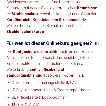
Strahlenschutzverordnung. Eine Übersicht aller
Kursarten, mit denen Sie die erforderlichen
Kenntnisse
im Strahlenschutz
erwerben können, finden Sie in der
Kursübersicht Kenntnisse im Strahlenschutz
.
Weitere Formate finden Sie auf unserer Seite
Strahlenschutzkurse
.
Für wen ist dieser Onlinekurs geeignet? 👩‍⚕️
Der
Röntgenkurs online
richtet sich an medizinisches
Assistenz- und Fachpersonal, das berufsbegleitend
lernen möchte. Ideal für Teilnehmende, die ihre
Weiterbildung
zeitlich flexibel und
standortunabhängig
absolvieren wollen – z. B.:
💉 Medizinische Fachangestellte (MFA)
🦵 Physiotherapeut:innen & Ergotherapeut:innen
👩‍⚕️ Pflegekräfte & Logopäd:innen
🏥 OTA, CTA, ATA