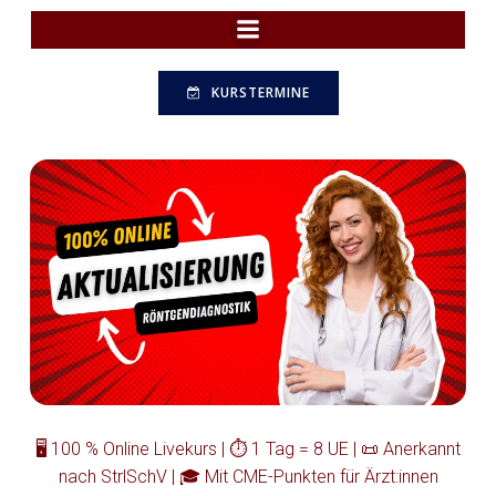
Zum
Inhalt
springen
KURSTERMINE
🖥️ 100 % Online Livekurs | ⏱️ 1 Tag = 8 UE | 📜 Anerkannt
nach StrlSchV | 🎓 Mit CME-Punkten für Ärzt:innen