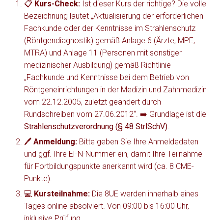
📋
Kurs-Check:
Ist dieser Kurs der richtige? Die volle
Bezeichnung lautet „Aktualisierung der erforderlichen
Fachkunde oder der Kenntnisse im Strahlenschutz
(Röntgendiagnostik) gemäß Anlage 6 (Ärzte, MPE,
MTRA) und Anlage 11 (Personen mit sonstiger
medizinischer Ausbildung) gemäß Richtlinie
„Fachkunde und Kenntnisse bei dem Betrieb von
Röntgeneinrichtungen in der Medizin und Zahnmedizin
vom 22.12.2005, zuletzt geändert durch
Rundschreiben vom 27.06.2012“. ➡️ Grundlage ist die
Strahlenschutzverordnung (§ 48 StrlSchV)
.
🖊️
Anmeldung:
Bitte geben Sie Ihre Anmeldedaten
und ggf. Ihre EFN-Nummer ein, damit Ihre Teilnahme
für Fortbildungspunkte anerkannt wird (ca. 8 CME-
Punkte).
💻
Kursteilnahme:
Die 8UE werden innerhalb eines
Tages online absolviert. Von 09:00 bis 16:00 Uhr,
inklusive Prüfung.